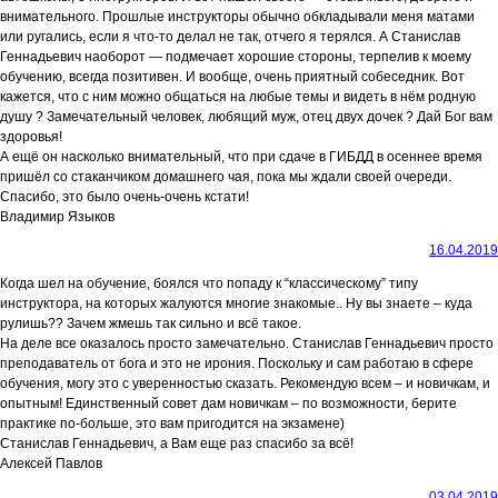
внимательного. Прошлые инструкторы обычно обкладывали меня матами
или ругались, если я что-то делал не так, отчего я терялся. А Станислав
Геннадьевич наоборот — подмечает хорошие стороны, терпелив к моему
обучению, всегда позитивен. И вообще, очень приятный собеседник. Вот
кажется, что с ним можно общаться на любые темы и видеть в нём родную
душу ? Замечательный человек, любящий муж, отец двух дочек ? Дай Бог вам
здоровья!
А ещё он насколько внимательный, что при сдаче в ГИБДД в осеннее время
пришёл со стаканчиком домашнего чая, пока мы ждали своей очереди.
Спасибо, это было очень-очень кстати!
Владимир Языков
16.04.2019
Когда шел на обучение, боялся что попаду к “классическому” типу
инструктора, на которых жалуются многие знакомые.. Ну вы знаете – куда
рулишь?? Зачем жмешь так сильно и всё такое.
На деле все оказалось просто замечательно. Станислав Геннадьевич просто
преподаватель от бога и это не ирония. Поскольку и сам работаю в сфере
обучения, могу это с уверенностью сказать. Рекомендую всем – и новичкам, и
опытным! Единственный совет дам новичкам – по возможности, берите
практике по-больше, это вам пригодится на экзамене)
Станислав Геннадьевич, а Вам еще раз спасибо за всё!
Алексей Павлов
03.04.2019