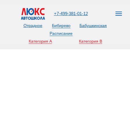
+7-499-381-01-12
Отрадное
Бибирево
Бабушкинская
Расписание
Категория А
Категория В
улица Хачатуряна, 14Ас1
улица Бибиревская, 10к1
Олонецки
381-01-12