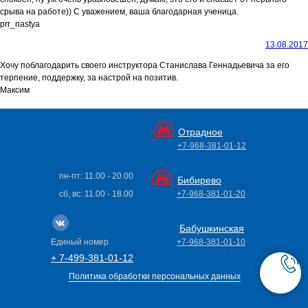
срыва на работе)) С уважением, ваша благодарная ученица.
prr_nastya
13.08.2017
Хочу поблагодарить своего инструктора Станислава Геннадьевича за его
терпение, поддержку, за настрой на позитив.
Максим
Отрадное
+7-968-381-01-12
пн-пт: 11.00 - 20.00
Бибирево
сб, вс: 11.00 - 18.00
+7-968-381-01-20
Бабушкинская
Единый номер
+7-968-381-01-10
+ 7-499-381-01-12
Политика обработки персональных данных