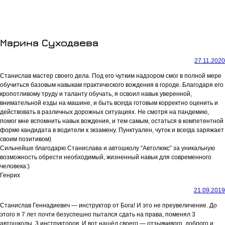
Марина Суходаева
27.11.2020
Станислав мастер своего дела. Под его чутким надзором смог в полной мере
обучиться базовым навыкам практического вождения в городе. Благодаря его
кропотливому труду и таланту обучать, я освоил навык уверенной,
внимательной езды на машине, и быть всегда готовым корректно оценить и
действовать в различных дорожных ситуациях. Не смотря на пандемию,
помог мне вспомнить навык вождения, и тем самым, остаться в компетентной
форме кандидата в водители к экзамену. Пунктуален, чуток и всегда заряжает
своим позитивом)
Сильнейше благодарю Станислава и автошколу “Автолюкс” за уникальную
возможность обрести необходимый, жизненный навык для современного
человека:)
Генрих
21.09.2019
Станислав Геннадиевич — инструктор от Бога! И это не преувеличение. До
этого я 7 лет почти безуспешно пытался сдать на права, поменял 3
автошколы, 3 инструкторов. И вот нашёл своего — отзывчивого, доброго и