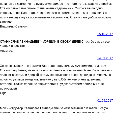
начиная от движения по пустым улицам, до плотного потока машин и пробок.
Станислав – само спокойствие, очень сдержанный. Учиться было одно
удовольствие. Благодаря Станиславу все экзамены сдал без проблем. Уже
почти месяц езжу самостоятельно и вспоминаю Станислава добрым словом.
Спасибо!
Владимир Сенькин
15.10.2017
СТАНИСЛАВ ГЕННАДЬЕВИЧ ЛУЧШИЙ В СВОЁМ ДЕЛЕ! Спасибо ему за все
знания и навыки!
Анастасия
14.09.2017
Хочется выразить огромную благодарность самому лучшему инструктору —
Станиславу Геннадьевичу, за его терпение и понимание.Он необыкновенный
человек веселый и добрый, к тому же объясняет очень доходчиво. Мне было
приятно учиться вождению именно у него.Обучением очень довольна,
остались только хорошие впечатления.С удовольствием пошла бы еще
поучилась))
Olga
01.09.2017
Мой инструктор Станислав Геннадьевич- замечательный оказался. Всегда
спокоен, ну уж очень уравновешен, думаю, это его и спасает от нервного