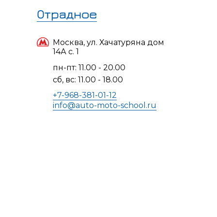
Идеально подойдет для учеников,
Начать изучать
у которых рабочий или учебный день
Отрадное
теоретический курс можно
заканчивается достаточно поздно,
и нет возможности посещать
в любой день и время
Москва, ул. Хачатуряна дом
вечерние группы
14А с. 1
Подойдет для будущих учеников,
пн-пт: 11.00 - 20.00
не имеющих возможности посещать
1 раз в неделю (суббота или
сб, вс: 11.00 - 18.00
очные лекции или придерживаться
воскресенье) с 11:00 до 15:00
определенного расписания.
+7-968-381-01-12
info@auto-moto-school.ru
Ученики получают доступ
к интерактивной обучающей
платформе, где читают текстовые
материалы и презентации, смотрят
видеоуроки и вебинары, выполняют
тестовые задания для самопроверки
и для подготовки к сдаче экзаменов.
В результате ученики получают все
знания в том же объеме, что и в классе,