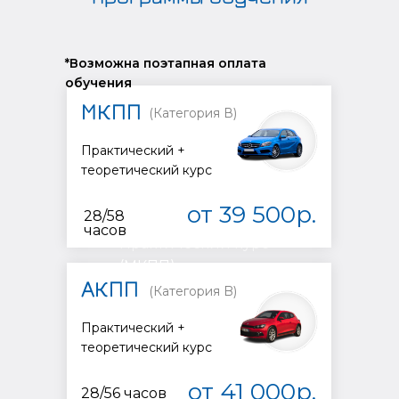
*Возможна поэтапная оплата
обучения
МКПП
(Категория В)
Практический +
Автомобиль
теоретический курс
МКПП
(Категория
от 39 500р.
28/58
В)
часов
Практический курс
(МКПП)
АКПП
(Категория B)
Практический +
теоретический курс
от 41 000р.
28/56 часов