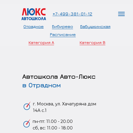
+7-499-381-01-12
Отрадное
Бибирево
Бабушкинская
Расписание
Категория А
Категория В
Автошкола Авто-Люкс
в Отрадном
г. Москва, ул. Хачатуряна дом
улица Хачатуряна, 14Ас1
улица Бибиревская,
Олонецк
14А с.1
10к1
пн-пт: 11.00 - 20.00
сб, вс: 11.00 - 18.00
381-01-12