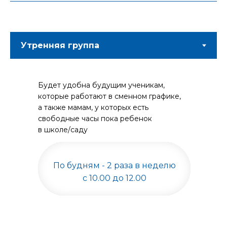
Будет удобна будущим ученикам,
Будет удобна будущим ученикам,
которые в дневные часы заняты
которые работают в сменном графике,
на работе или учебе со стандартной
а также мамам, у которых есть
протяженностью рабочих часов
свободные часы пока ребенок
в школе/саду
По будням - 2 раза в неделю
с 19.00 до 21.00
По будням - 2 раза в неделю
с 10.00 до 12.00