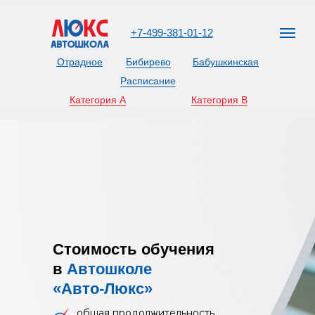
+7-499-381-01-12
Отрадное
Бибирево
Бабушкинская
Расписание
Категория А
Категория В
Стоимость обучения
улица Хачатуряна, 14Ас1
улица Бибиревская,
Олонецк
10к1
в
Автошколе
«Авто-Люкс»
381-01-12
общая продолжительность