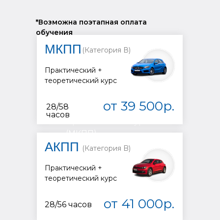
*Возможна поэтапная оплата
обучения
МКПП
(Категория В)
Практический +
Автомобиль
теоретический курс
МКПП
(Категория
от 39 500р.
28/58
В)
часов
Практический курс
(МКПП)
АКПП
(Категория B)
Практический +
теоретический курс
от 41 000р.
28/56 часов